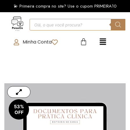
💫 Primeira compra no site? Use o cupom PRIMEIRA10
Minha Conta
53%
OFF